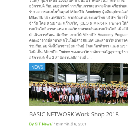
วันนี้(7 กุมภาพันธ์ 2562) ผศ.ดร.วัฒนา รัตนพรหม รักษาราช
อธิการบดี รับมอบอุปกรณ์การเรียนการสอนทางด้านเครือข่าย
รับรองการแต่งตั้งเป็นศูนย์ MikroTik Academy ผู้ผลิตอุปกรณ์เคร
MikroTik ประเทศลัตเวีย จากตัวแทนประเทศไทย บริษัท วีอาร์โ
จำกัด โดย คุณมานะ แก้วเจริญ (CEO & MikroTik Trainer) ให้
เทคโนโลยีสารสนเทศ คณะวิทยาศาสตร์และเทคโนโลยี เพื่อใช
ดำเนินการพัฒนานักศึกษาภายใต้ MikroTik Academy Program
คณะอาจารย์สาขาเทคโนโลยีสารสนเทศ และสาขาวิทยาการคอ
ร่วมรับมอบ ทั้งนี้มีอาจารย์ธนาวิทย์ รัตนเกียรติขจร และคุณช
ใจดี เป็น MikroTik Trainer ของมหาวิทยาลัยราชภัฏสุราษฎร์ธา
อธิการบดี ชั้น 3 สำนักงานอธิการบดี ....
NEWS
BASIC NETWORK Work Shop 2018
By SIT News/
/ กุมภาพันธ์ 6, 2561