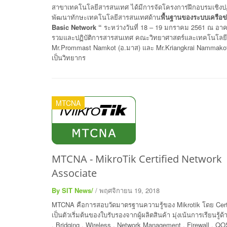
สาขาเทคโนโลยีสารสนเทศ ได้มีการจัดโครงการฝึกอบรมเชิงปฏิ
พัฒนาทักษะเทคโนโลยีสารสนเทศด้าน
พื้นฐานของระบบเครือข
Basic Network “
ระหว่างวันที่ 18 – 19 มกราคม 2561 ณ อาค
รวมและปฏิบัติการสารสนเทศ คณะวิทยาศาสตร์และเทคโนโลยี
Mr.Prommast Namkot (อ.มาส) และ Mr.Kriangkrai Nammakote
เป็นวิทยากร
MTCNA
MTCNA - MikroTik Certified Network
Associate
By SIT News/
/ พฤศจิกายน 19, 2018
MTCNA คือการสอบวัดมาตรฐานความรู้ของ Mikrotik โดย Certif
เป็นตัวเริ่มต้นของใบรับรองจากผู้ผลิตสินค้า มุ่งเน้นการเรียนรู้ด
, Bridging , Wireless , Network Management , Firewall , QO