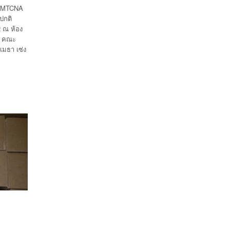
ร MTCNA
ปกติ
 ณ ห้อง
ศ คณะ
มธา เซ่ง