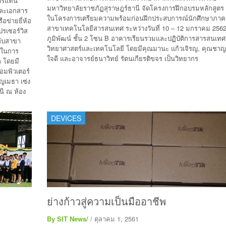
การแทน
มหาวิทยาลัยราชภัฏสุราษฎร์ธานี จัดโครงการฝึกอบรมหลักสูต
และเอกสาร
ในโครงการเตรียมความพร้อมก่อนฝึกประสบการณ์นักศึกษาภาค
ือข่ายยี่ห้อ
สาขาเทคโนโลยีสารสนเทศ ระหว่างวันที่ 10 – 12 มกราคม 2562
ปรเซอร์วิส
ภูมิพัฒน์ ชั้น 2 โซน B อาคารเรียนรวมและปฏิบัติการสารสนเท
กับสาขา
วิทยาศาสตร์และเทคโนโลยี โดยมีคุณมานะ แก้วเจิรญ, คุณชาญเ
้ในการ
ใจดี และอาจารย์ธนาวิทย์ รัตนเกียรติขจร เป็นวิทยากร
 โดยมี
มพิวเตอร์
าญเมธา เซ่ง
นี ณ ห้อง
DEVICES
ย่างก้าวสู่ความเป็นมืออาชีพ
By SIT News/
/ ตุลาคม 1, 2561