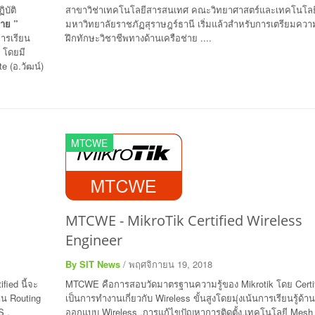
บัติ
สาขาวิช่าเทคโนโลยีสารสนเทศ คณะวิทยาศาสตร์และเทคโนโลย
่าย ”
มหาวิทยาลัยราชภัฏสุราษฎร์ธานี เริ่มแล้วสำหรับการเตรียมคว
ารเรียน
ฝึกทักษะวิชาชีพทางด้านเครือช่าย ....
 โดยมี
 (อ.วัฒน์)
MTCWE
MTCWE - MikroTik Certified Wireless
Engineer
By SIT News
/ พฤศจิกายน 19, 2018
ied นี้จะ
MTCWE คือการสอบวัดมาตรฐานความรู้ของ Mikrotik โดย Certifi
้าน Routing
เป็นการทำงานเกี่ยวกับ Wireless ขั้นสูงโดยมุ่งเน้นการเรียนรู้ด้า
S ,
ออกแบบ Wireless ,การแก้ไขปัญหาการติดตั้ง,เทคโนโลยี Mesh